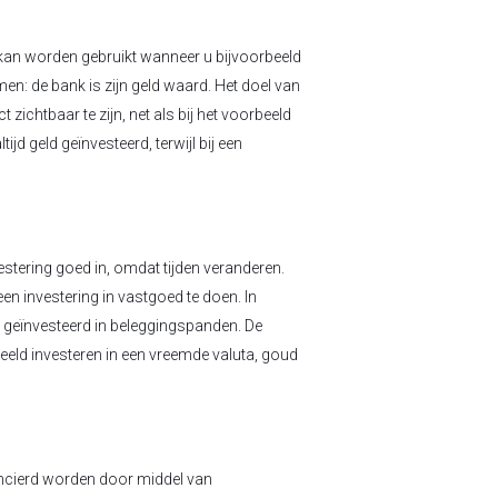
n kan worden gebruikt wanneer u bijvoorbeeld
en: de bank is zijn geld waard. Het doel van
 zichtbaar te zijn, net als bij het voorbeeld
jd geld geïnvesteerd, terwijl bij een
estering goed in, omdat tijden veranderen.
n investering in vastgoed te doen. In
l geïnvesteerd in beleggingspanden. De
eeld investeren in een vreemde valuta, goud
nancierd worden door middel van