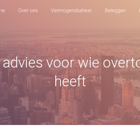
me
Over ons
Vermogensbeheer
Beleggen
 advies voor wie overto
heeft