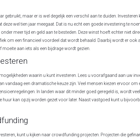
r gebruikt, maar er is wel degelijk een verschil aan te duiden. Investere
deze wel tien jaar meegaat. Dat is nu echt een goede investering te noem
nder meer tijd en geld aan te besteden. Deze winst hoeft echter niet direct
iek om een financieel voordeel dat wordt behaald. Daarbij wordt er ook alti
of moeite aan iets als een bijdrage wordt gezien.
vesteren
e mogelijkheden waarin u kunt investeren. Lees u voorafgaand aan uw inv
 kan vandaag een dramatische keuze zijn. Veel mensen kiezen ervoor om ee
ensioenregelingen. In landen waar dit minder goed geregeld is, wordt vee
e huur kan opzij worden gezet voor later. Naast vastgoed kunt u bijvoorb
dfunding
vesteren, kunt u kijken naar crowdfunding projecten. Projecten die gefi